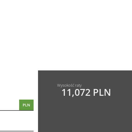
Wysokość raty
11,072 PLN
PLN