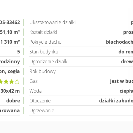
DS-33462
Ukształtowanie działki
51,10 m²
Kształt działki
pro
1 310 m²
Pokrycie dachu
blachodac
5
Stan budynku
do re
rodzinny
Ogrodzenie działki
drew
on, cegła
Rok budowy
Gaz
jest w b
30x42 m
Woda
ciepł
dobre
Otoczenie
działki zabu
arowana
Ogrzewanie