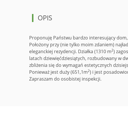
OPIS
Proponuję Państwu bardzo interesujący dom, 
Położony przy (nie tylko moim zdaniem) najład
2
eleganckiej rezydencji. Działka (1310 m
) zago
latach dziewięćdziesiątych, rozbudowany w d
zbliżenia się do wymagań estetycznych dzisiej
2
Ponieważ jest duży (651,1m
) i jest posadowio
Zapraszam do osobistej inspekcji.