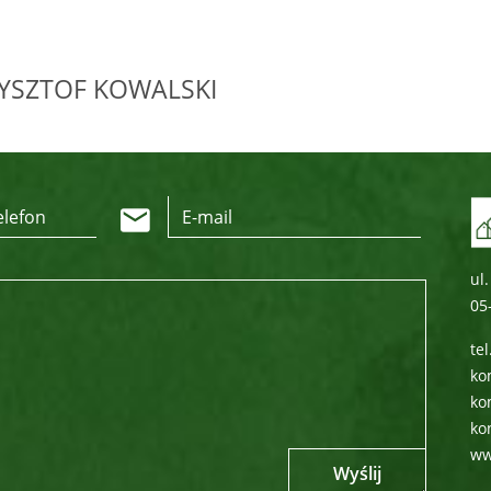
YSZTOF
KOWALSKI
ul
05
te
ko
ko
ko
ww
Wyślij