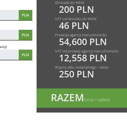
Wniosek do WKW
200 PLN
PLN
VAT od wniosku do WKW
46 PLN
PLN
Prowizja agencji nieruchomości
54,600 PLN
izji
VAT od prowizji agencji nieruchomości
12,558 PLN
PLN
Wypisy aktu notarialnego - około
250 PLN
RAZEM
(cena + opłaty)