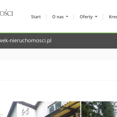
Start
O nas
Oferty
Kre
wek-nieruchomosci.pl