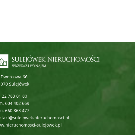
. Dworcowa 66
-070 Sulejówek
l. 22 783 01 80
m. 604 402 669
m. 660 863 477
ntakt@sulejowek-nieruchomosci.pl
w.nieruchomosci-sulejowek.pl