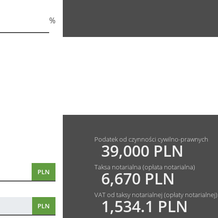
%
Podatek od czynności cywilno-prawnych
39,000 PLN
Taksa notarialna (opłata notarialna)
PLN
6,670 PLN
VAT od taksy notarialnej (opłaty notarialnej)
1,534.1 PLN
PLN