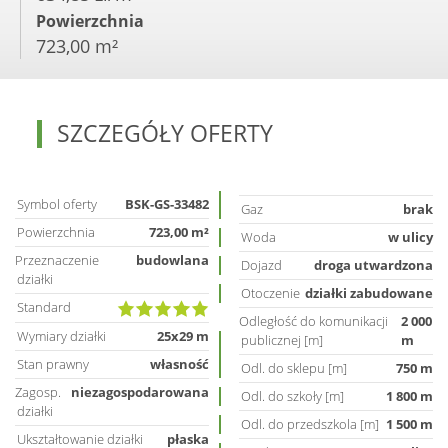
Powierzchnia
723,00 m²
SZCZEGÓŁY OFERTY
Symbol oferty
BSK-GS-33482
Gaz
brak
Powierzchnia
723,00 m²
Woda
w ulicy
Przeznaczenie
budowlana
Dojazd
droga utwardzona
działki
Otoczenie
działki zabudowane
Standard
Odległość do komunikacji
2 000
Wymiary działki
25x29 m
publicznej [m]
m
Stan prawny
własność
Odl. do sklepu [m]
750 m
Zagosp.
niezagospodarowana
Odl. do szkoły [m]
1 800 m
działki
Odl. do przedszkola [m]
1 500 m
Ukształtowanie działki
płaska