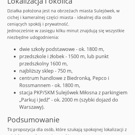
Lokalizacja i okolica
Działka położona jest na
obrzeżach miasta Sulejówek
, w
cichej i kameralnej części miasta -
idealnej dla osób
ceniących spokój i prywatność.
Jednocześnie w zasięgu kilku minut znajdują się wszystkie
niezbędne udogodnienia:
dwie szkoły podstawowe - ok.
1800 m
,
przedszkole i żłobek -
1500 m,
lub punkt
przedszkolny
1600 m,
najbliższy sklep -
750 m
,
centrum handlowe z Biedronką, Pepco i
Rossmannem - ok.
1800 m
,
stacja
PKP/SKM Sulejówek Miłosna
z parkingiem
„Parkuj i Jedź” - ok.
2000 m
(szybki dojazd do
Warszawy).
Podsumowanie
To propozycja dla osób, które szukają
spokojnej lokalizacji z