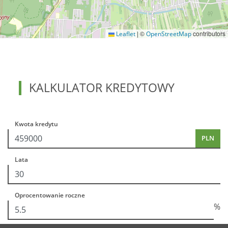
|
©
contributors
Leaflet
OpenStreetMap
KALKULATOR KREDYTOWY
Kwota kredytu
PLN
Lata
Oprocentowanie roczne
%