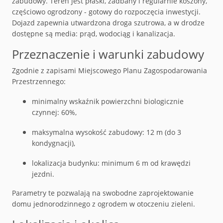
zabudowy. Teren jest
płaski, zadbany i regularnie koszony
,
częściowo ogrodzony - gotowy do rozpoczęcia inwestycji.
Dojazd zapewnia
utwardzona droga szutrowa
, a w drodze
dostępne są
media: prąd, wodociąg i kanalizacja
.
Przeznaczenie i warunki zabudowy
Zgodnie z zapisami Miejscowego Planu Zagospodarowania
Przestrzennego:
minimalny wskaźnik powierzchni biologicznie
czynnej:
60%
,
maksymalna wysokość zabudowy:
12 m (do 3
kondygnacji)
,
lokalizacja budynku:
minimum 6 m od krawędzi
jezdni
.
Parametry te pozwalają na swobodne zaprojektowanie
domu jednorodzinnego z ogrodem w otoczeniu zieleni.