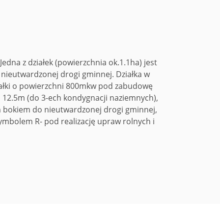
edna z działek (powierzchnia ok.1.1ha) jest
 nieutwardzonej drogi gminnej. Działka w
ziałki o powierzchni 800mkw pod zabudowę
12.5m (do 3-ech kondygnacji naziemnych),
m bokiem do nieutwardzonej drogi gminnej,
ymbolem R- pod realizację upraw rolnych i