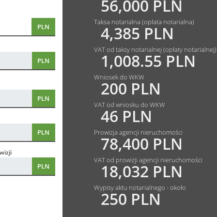
56,000 PLN
Taksa notarialna (opłata notarialna)
PLN
4,385 PLN
VAT od taksy notarialnej (opłaty notarialnej)
1,008.55 PLN
PLN
Wniosek do WKW
200 PLN
PLN
VAT od wniosku do WKW
46 PLN
PLN
Prowizja agencji nieruchomości
78,400 PLN
izji
VAT od prowizji agencji nieruchomości
18,032 PLN
PLN
Wypisy aktu notarialnego - około
250 PLN