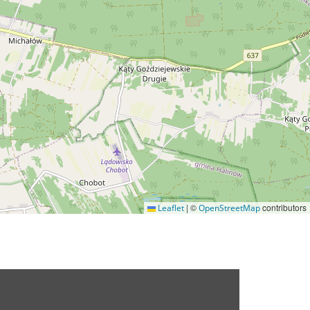
|
©
contributors
Leaflet
OpenStreetMap