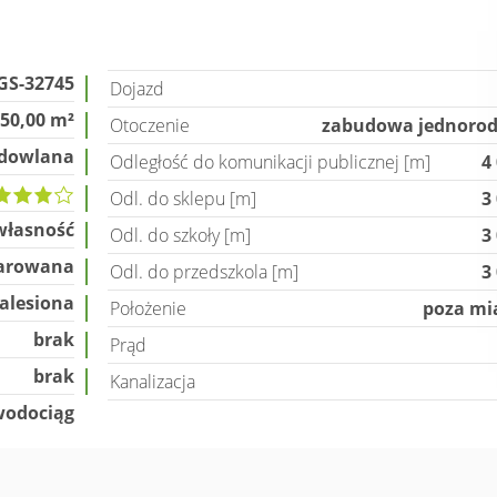
GS-32745
Dojazd
350,00 m²
Otoczenie
zabudowa jednorod
dowlana
Odległość do komunikacji publicznej [m]
4
Odl. do sklepu [m]
3
własność
Odl. do szkoły [m]
3
arowana
Odl. do przedszkola [m]
3
alesiona
Położenie
poza mi
brak
Prąd
brak
Kanalizacja
odociąg