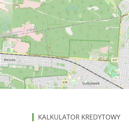
KALKULATOR KREDYTOWY