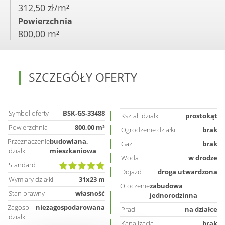
312,50 zł/m²
Powierzchnia
800,00 m²
SZCZEGÓŁY OFERTY
Symbol oferty
BSK-GS-33488
Kształt działki
prostokąt
Powierzchnia
800,00 m²
Ogrodzenie działki
brak
Przeznaczenie
budowlana,
Gaz
brak
działki
mieszkaniowa
Woda
w drodze
Standard
Dojazd
droga utwardzona
Wymiary działki
31x23 m
Otoczenie
zabudowa
Stan prawny
własność
jednorodzinna
Zagosp.
niezagospodarowana
Prąd
na działce
działki
Kanalizacja
brak