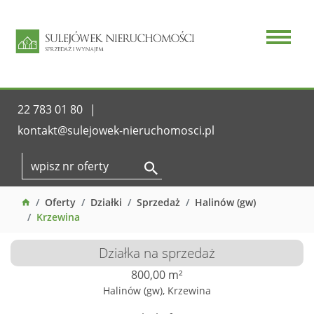
22 783 01 80
kontakt@sulejowek-nieruchomosci.pl
Oferty
Działki
Sprzedaż
Halinów (gw)
Krzewina
Działka na sprzedaż
800,00 m²
Halinów (gw), Krzewina