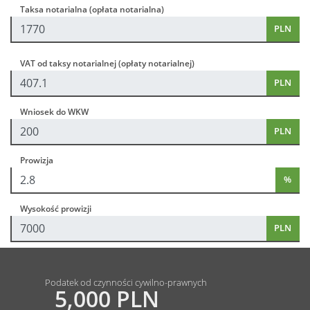
Taksa notarialna (opłata notarialna)
PLN
VAT od taksy notarialnej (opłaty notarialnej)
PLN
Wniosek do WKW
PLN
Prowizja
%
Wysokość prowizji
PLN
Podatek od czynności cywilno-prawnych
5,000 PLN